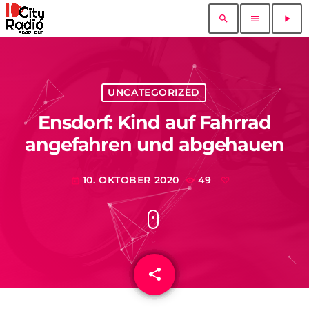
search
menu
play_arrow
UNCATEGORIZED
Ensdorf: Kind auf Fahrrad
angefahren und abgehauen
10. OKTOBER 2020
49
today
share
email