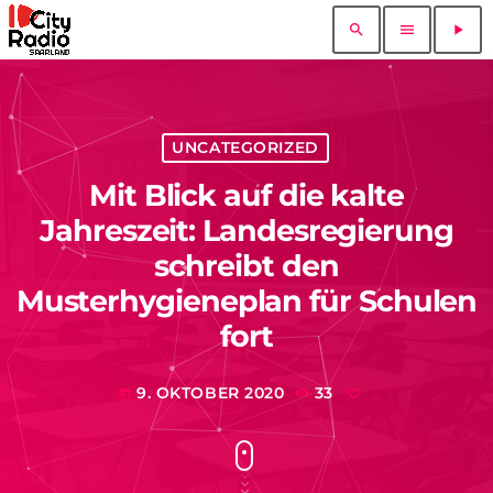
search
menu
play_arrow
UNCATEGORIZED
Mit Blick auf die kalte
Jahreszeit: Landesregierung
schreibt den
Musterhygieneplan für Schulen
fort
9. OKTOBER 2020
33
today