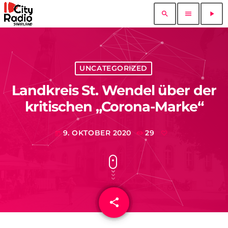
search
menu
play_arrow
UNCATEGORIZED
Landkreis St. Wendel über der
kritischen „Corona-Marke“
9. OKTOBER 2020
29
today
share
email