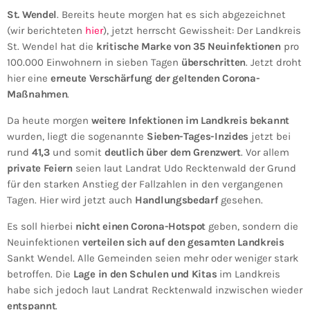
St. Wendel
. Bereits heute morgen hat es sich abgezeichnet
(wir berichteten
hier
), jetzt herrscht Gewissheit: Der Landkreis
St. Wendel hat die
kritische Marke von 35 Neuinfektionen
pro
100.000 Einwohnern in sieben Tagen
überschritten
. Jetzt droht
hier eine
erneute Verschärfung der geltenden Corona-
Maßnahmen
.
Da heute morgen
weitere Infektionen im Landkreis bekannt
wurden, liegt die sogenannte
Sieben-Tages-Inzides
jetzt bei
rund
41,3
und somit
deutlich über dem Grenzwert
. Vor allem
private Feiern
seien laut Landrat Udo Recktenwald der Grund
für den starken Anstieg der Fallzahlen in den vergangenen
Tagen. Hier wird jetzt auch
Handlungsbedarf
gesehen.
Es soll hierbei
nicht einen Corona-Hotspot
geben, sondern die
Neuinfektionen
verteilen sich auf den gesamten Landkreis
Sankt Wendel. Alle Gemeinden seien mehr oder weniger stark
betroffen. Die
Lage in den Schulen und Kitas
im Landkreis
habe sich jedoch laut Landrat Recktenwald inzwischen wieder
entspannt
.