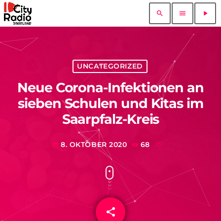
search
menu
play_arrow
UNCATEGORIZED
Neue Corona-Infektionen an
sieben Schulen und Kitas im
Saarpfalz-Kreis
8. OKTOBER 2020
68
today
share
email