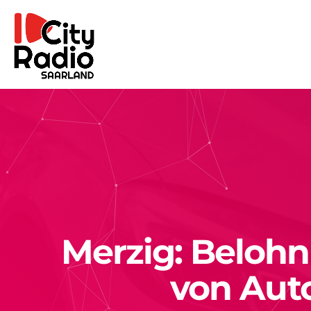
Merzig: Belohn
von Aut