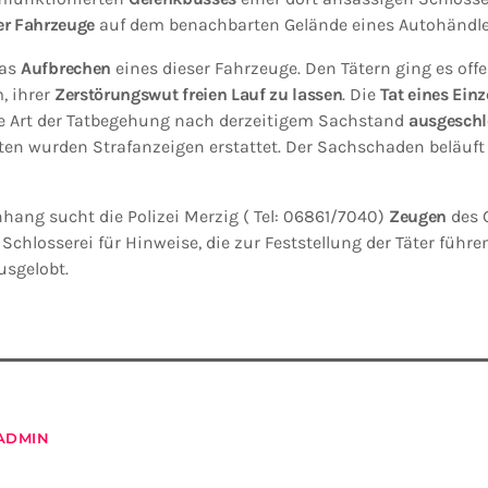
er Fahrzeuge
auf dem benachbarten Gelände eines Autohändle
as
Aufbrechen
eines dieser Fahrzeuge. Den Tätern ging es offe
, ihrer
Zerstörungswut freien Lauf zu lassen
. Die
Tat eines Ein
he Art der Tatbegehung nach derzeitigem Sachstand
ausgesch
ten wurden Strafanzeigen erstattet. Der Sachschaden beläuft
ng sucht die Polizei Merzig ( Tel: 06861/7040)
Zeugen
des 
Schlosserei für Hinweise, die zur Feststellung der Täter führe
usgelobt.
ADMIN