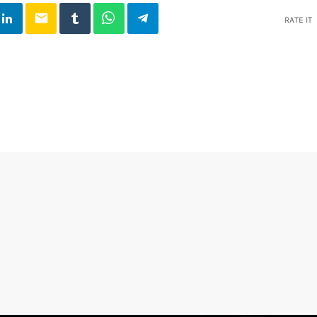
email
RATE IT