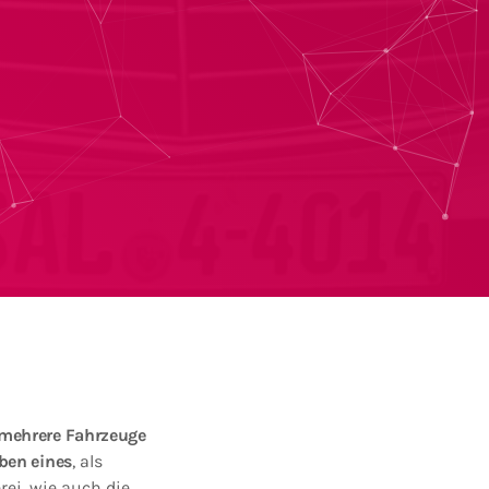
mehrere Fahrzeuge
ben eines
, als
rei, wie auch die