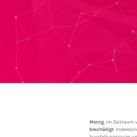
Merzig
. Im Zeitraum 
beschädigt
. Insbeso
Ausstellungsraum u