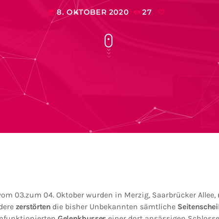
8. OKTOBER 2020
27
today
vom 03.zum 04. Oktober wurden in Merzig, Saarbrücker Allee,
ndere
zerstörten
die bisher Unbekannten sämtliche
Seitenschei
mfunktionierten
Gelenkbusses
einer dort ansässigen Schlosse