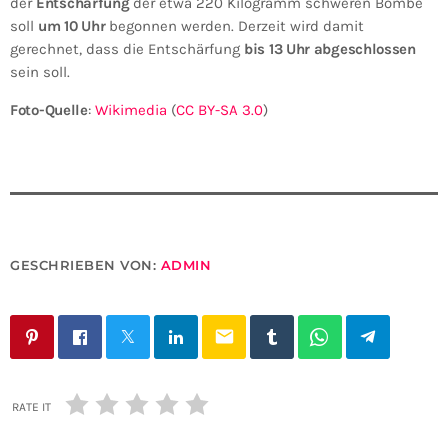
der
Entschärfung
der etwa 220 Kilogramm schweren Bombe
soll
um 10 Uhr
begonnen werden. Derzeit wird damit
gerechnet, dass die Entschärfung
bis 13 Uhr abgeschlossen
sein soll.
Foto-Quelle
:
Wikimedia
(
CC BY-SA 3.0
)
GESCHRIEBEN VON:
ADMIN
email
RATE IT