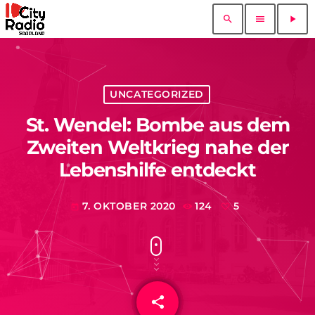
search
menu
play_arrow
UNCATEGORIZED
St. Wendel: Bombe aus dem
Zweiten Weltkrieg nahe der
Lebenshilfe entdeckt
7. OKTOBER 2020
124
5
today
share
email
5