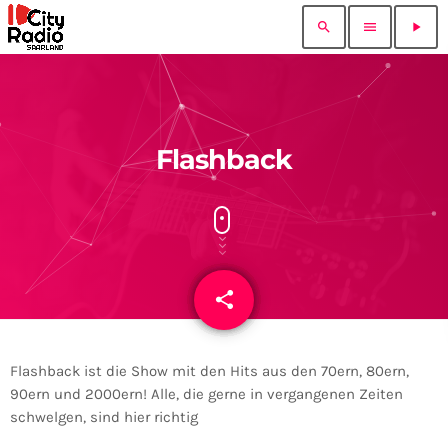
search
menu
play_arrow
Flashback
share
email
Flashback ist die Show mit den Hits aus den 70ern, 80ern,
90ern und 2000ern! Alle, die gerne in vergangenen Zeiten
schwelgen, sind hier richtig