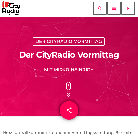
search
menu
play_arrow
DER CITYRADIO VORMITTAG
Der CityRadio Vormittag
MIT MIRKO HEINRICH
share
email
Herzlich willkommen zu unserer Vormittagssendung. Begleitet