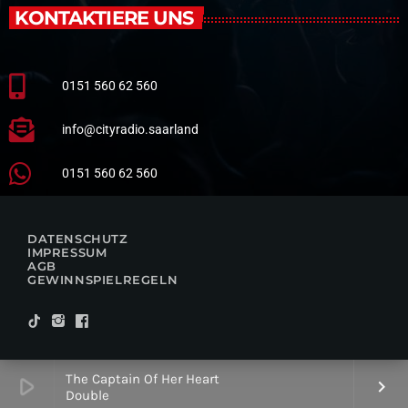
KONTAKTIERE UNS
0151 560 62 560
info@cityradio.saarland
0151 560 62 560
DATENSCHUTZ
IMPRESSUM
AGB
GEWINNSPIELREGELN
The Captain Of Her Heart
play_arrow
keyboard_arrow_right
Double