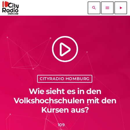
search
menu
play_arrow
play_arrow
CITYRADIO HOMBURG
Wie sieht es in den
Volkshochschulen mit den
Kursen aus?
109