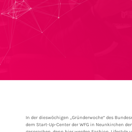
In der dieswöchigen „Gründerwoche“ des Bundesm
dem Start-Up-Center der WFG in Neunkirchen den
gesprochen, denn hier werden Fashion, Lifestyle 