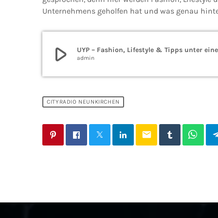
Unternehmens geholfen hat und was genau hinter „
play_arrow
UYP – Fashion, Lifestyle & Tipps unter ein
admin
CITYRADIO NEUNKIRCHEN
email