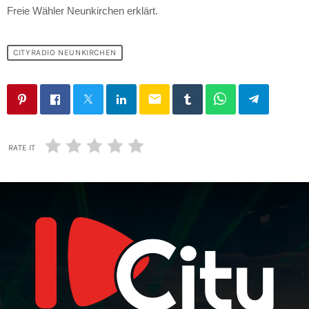
Freie Wähler Neunkirchen erklärt.
CITYRADIO NEUNKIRCHEN
email
RATE IT