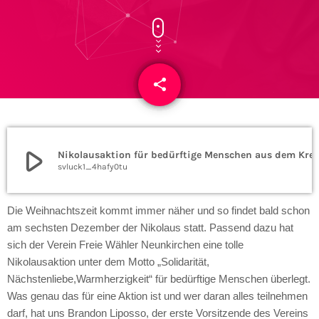
share
email
play_arrow
Nikolausaktion für bedürftige Menschen aus dem Kr
svluck1_4hafy0tu
Die Weihnachtszeit kommt immer näher und so findet bald schon
am sechsten Dezember der Nikolaus statt. Passend dazu hat
sich der Verein Freie Wähler Neunkirchen eine tolle
Nikolausaktion unter dem Motto „Solidarität,
Nächstenliebe,Warmherzigkeit“ für bedürftige Menschen überlegt.
Was genau das für eine Aktion ist und wer daran alles teilnehmen
darf, hat uns Brandon Liposso, der erste Vorsitzende des Vereins