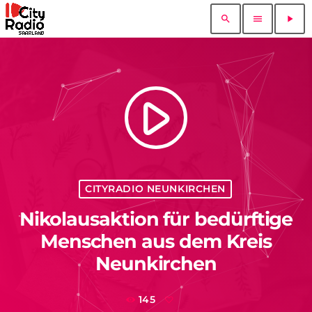
search
menu
play_arrow
play_arrow
CITYRADIO NEUNKIRCHEN
Nikolausaktion für bedürftige
Menschen aus dem Kreis
Neunkirchen
145