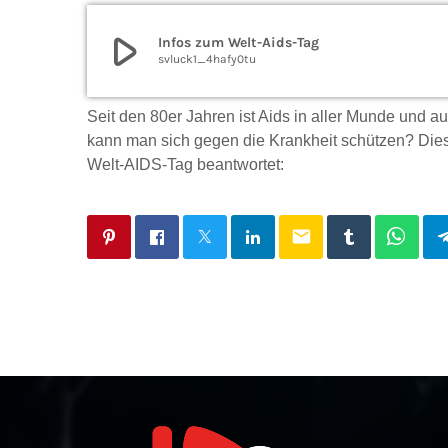
play_arrow
Infos zum Welt-Aids-Tag
svluck1_4hafy0tu
Seit den 80er Jahren ist Aids in aller Munde und 
kann man sich gegen die Krankheit schützen? Diese
Welt-AIDS-Tag beantwortet:
email