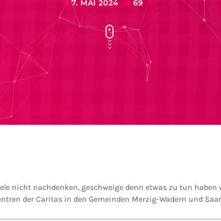
7. MAI 2024
69
today
le nicht nachdenken, geschweige denn etwas zu tun haben wo
entren der Caritas in den Gemeinden Merzig-Wadern und Saar