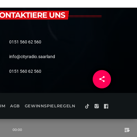
ONTAKTIERE UNS
0151 560 62 560
info@cityradio.saarland
0151 560 62 560
share
email
UM
AGB
GEWINNSPIELREGELN
playlist_play
00:00