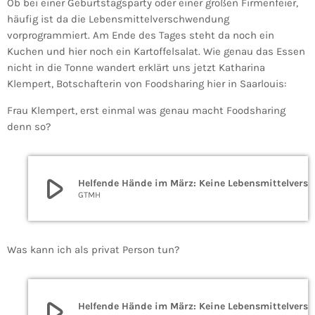
Ob bei einer Geburtstagsparty oder einer großen Firmenfeier,
häufig ist da die Lebensmittelverschwendung
vorprogrammiert. Am Ende des Tages steht da noch ein
Kuchen und hier noch ein Kartoffelsalat. Wie genau das Essen
nicht in die Tonne wandert erklärt uns jetzt Katharina
Klempert, Botschafterin von Foodsharing hier in Saarlouis:
Frau Klempert, erst einmal was genau macht Foodsharing
denn so?
play_arrow
Helfende Hände im 
GTMH
Was kann ich als privat Person tun?
play_arrow
Helfende Hände im 