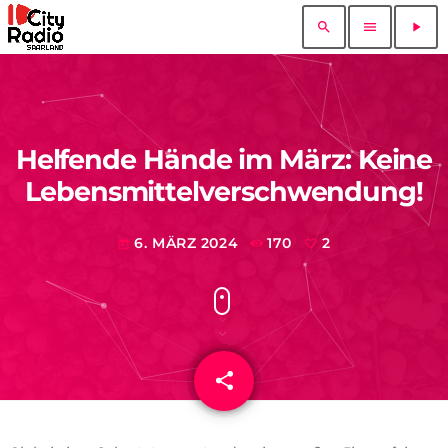
search
menu
play_arrow
Helfende Hände im März: Keine
Lebensmittelverschwendung!
6. MÄRZ 2024
170
2
today
share
email
2