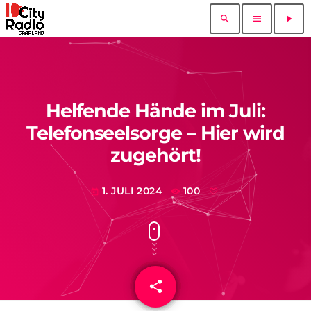
search
menu
play_arrow
Helfende Hände im Juli:
Telefonseelsorge – Hier wird
zugehört!
1. JULI 2024
100
today
share
email