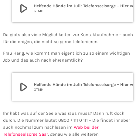
play_arrow
Helfende Hände im Juli: Tel
GTMH
Da gibts also viele Möglichkeiten zur Kontaktaufnahme – auch
für diejenigen, die nicht so gerne telefonieren.
Frau Harig, wie kommt man eigentlich zu so einem wichtigen
Job und das auch nach ehrenamtlich?
play_arrow
Helfende Hände im Juli: Tel
GTMH
Ihr habt was auf der Seele was raus muss? Dann ruft doch
durch. Die Nummer lautet 0800 / 111 0 111 – Die findet ihr aber
auch nochmal zum nachlesen im
Web bei der
Telefonseelsorge Saar
, genau wie alle weiteren