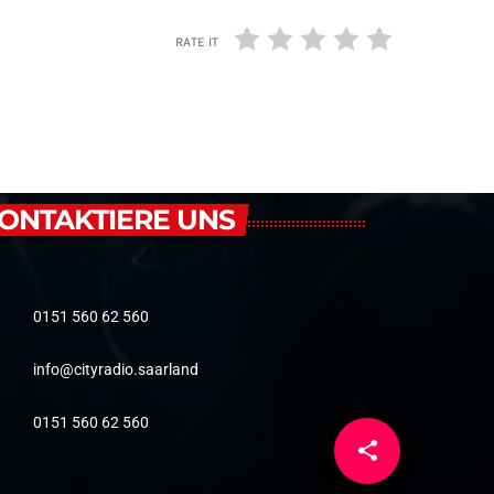
RATE IT
ONTAKTIERE UNS
0151 560 62 560
info@cityradio.saarland
0151 560 62 560
share
email