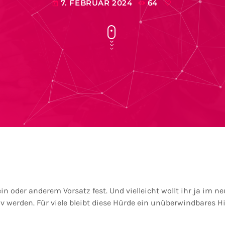
7. FEBRUAR 2024
64
today
n oder anderem Vorsatz fest. Und vielleicht wollt ihr ja im 
v werden. Für viele bleibt diese Hürde ein unüberwindbares H