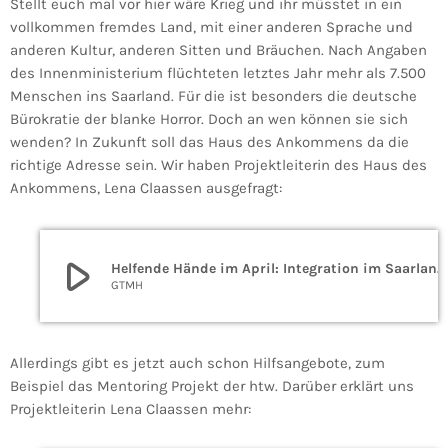
Stellt euch mal vor hier wäre Krieg und ihr müsstet in ein
vollkommen fremdes Land, mit einer anderen Sprache und
anderen Kultur, anderen Sitten und Bräuchen. Nach Angaben
des Innenministerium flüchteten letztes Jahr mehr als 7.500
Menschen ins Saarland. Für die ist besonders die deutsche
Bürokratie der blanke Horror. Doch an wen können sie sich
wenden? In Zukunft soll das Haus des Ankommens da die
richtige Adresse sein. Wir haben Projektleiterin des Haus des
Ankommens, Lena Claassen ausgefragt:
play_arrow
Helfende Hände im April: Integration im Saarland fördern
GTMH
Allerdings gibt es jetzt auch schon Hilfsangebote, zum
Beispiel das Mentoring Projekt der htw. Darüber erklärt uns
Projektleiterin Lena Claassen mehr: