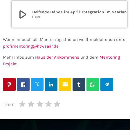
play_arrow
Helfende Hände im April: Integration im Saarland fördern
GTMH
Wenn ihr euch als Mentor registrieren wollt meldet euch unter
profimentoring@htwsaar.de
.
Mehr Infos zum
Haus der Ankommens
und dem
Mentoring
Projekt
.
email
RATE IT