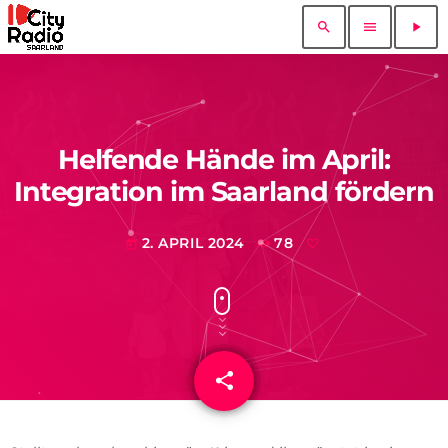
search
menu
play_arrow
Helfende Hände im April:
Integration im Saarland fördern
2. APRIL 2024
78
today
share
email