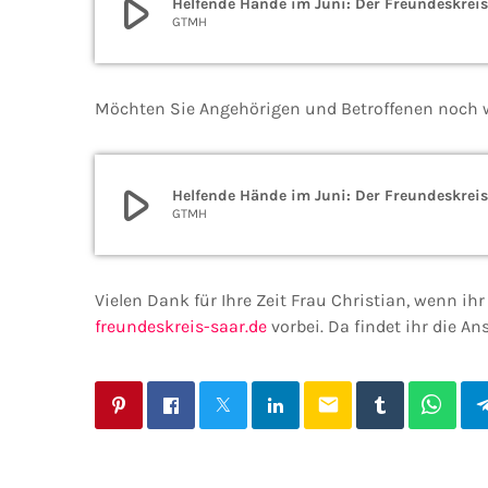
play_arrow
Helfende Hände im Juni: Der Freundeskreis
GTMH
Möchten Sie Angehörigen und Betroffenen noch 
play_arrow
Helfende Hände im Juni: Der Freundeskreis
GTMH
Vielen Dank für Ihre Zeit Frau Christian, wenn i
freundeskreis-saar.de
vorbei. Da findet ihr die 
email