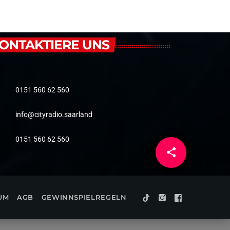
ONTAKTIERE UNS
0151 560 62 560
info@cityradio.saarland
0151 560 62 560
share
email
3
UM
AGB
GEWINNSPIELREGELN