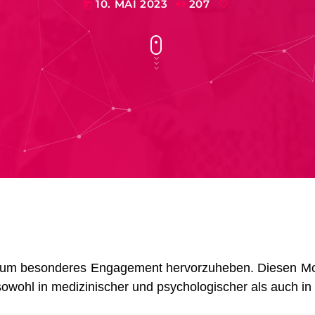
10. MAI 2023
207
today
 um besonderes Engagement hervorzuheben. Diesen Mona
owohl in medizinischer und psychologischer als auch in s