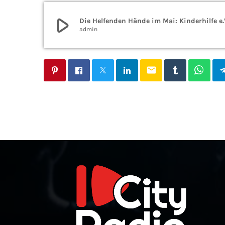
play_arrow
Die Helfenden Hände im Mai: Kinderhilfe e.
admin
email