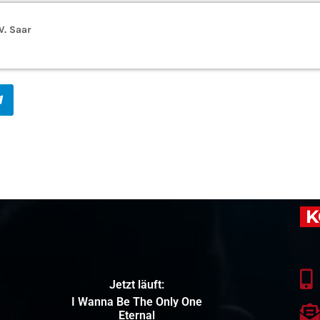
V. Saar
K
Jetzt läuft:
Stars Will Align
Kygo x Imagine Dragons