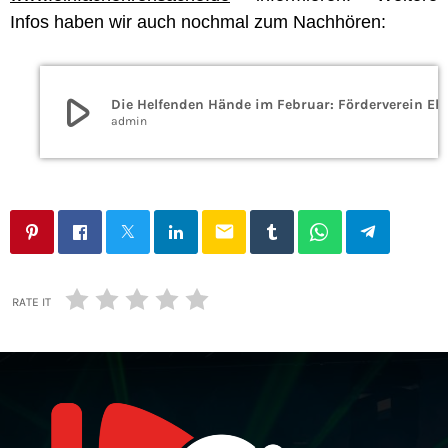
Infos haben wir auch nochmal zum Nachhören:
play_arrow
Die Helfenden Hände im Feb
admin
email
RATE IT