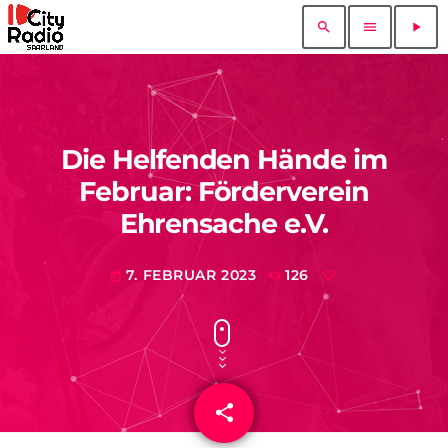
search
menu
play_arrow
Die Helfenden Hände im
Februar: Förderverein
Ehrensache e.V.
7. FEBRUAR 2023
126
today
share
email