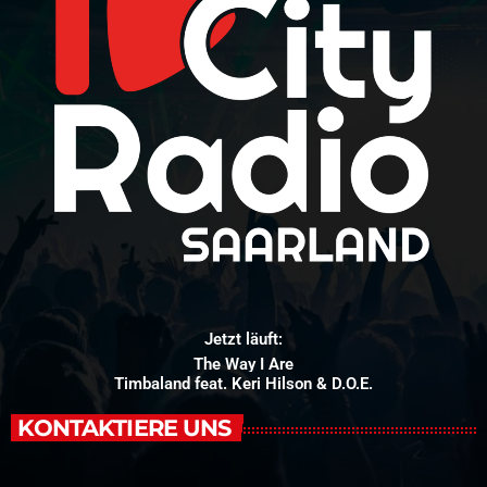
Jetzt läuft:
The Way I Are
Timbaland feat. Keri Hilson & D.O.E.
KONTAKTIERE UNS