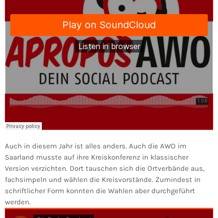
Auch in diesem Jahr ist alles anders. Auch die AWO im
Saarland musste auf ihre Kreiskonferenz in klassischer
Version verzichten. Dort tauschen sich die Ortverbände aus,
fachsimpeln und wählen die Kreisvorstände. Zumindest in
schriftlicher Form konnten die Wahlen aber durchgeführt
werden.