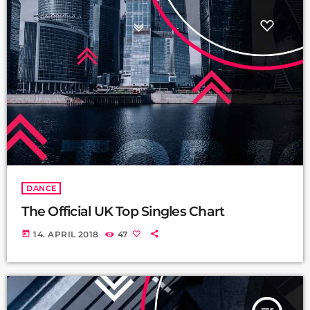
DANCE
The Official UK Top Singles Chart
today
14. APRIL 2018
47