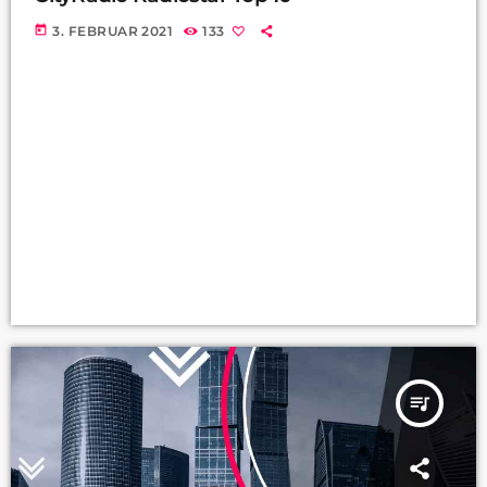
today
3. FEBRUAR 2021
133
queue_music