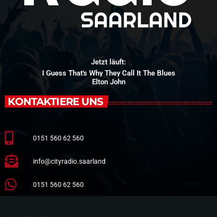
Jetzt läuft:
I Guess That's Why They Call It The Blues
Elton John
KONTAKTIERE UNS
0151 560 62 560
info@cityradio.saarland
0151 560 62 560