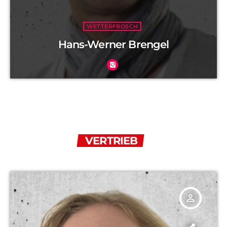
WETTERFROSCH
Hans-Werner Brengel
VERTRIEB
person_outline