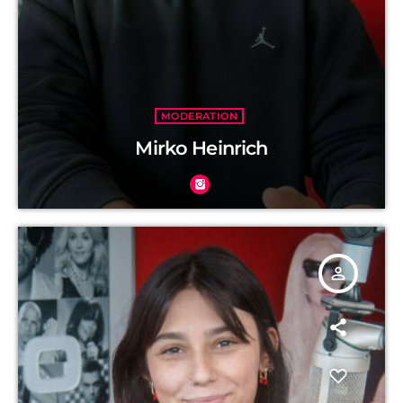
MODERATION
Mirko Heinrich
person_outline