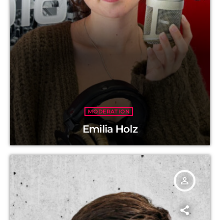
MODERATION
Emilia Holz
person_outline