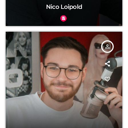
Nico Loipold
person_outline