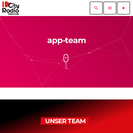
search
menu
play_arrow
app-team
UNSER TEAM