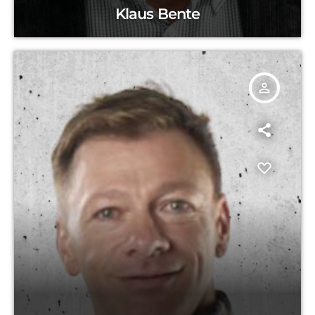
Klaus Bente
person_outline