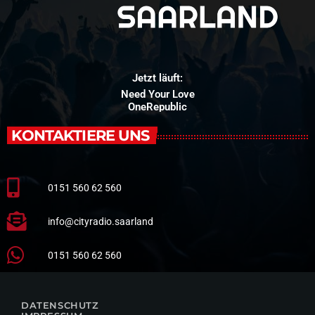
Jetzt läuft:
Need Your Love
OneRepublic
KONTAKTIERE UNS
0151 560 62 560
info@cityradio.saarland
0151 560 62 560
DATENSCHUTZ