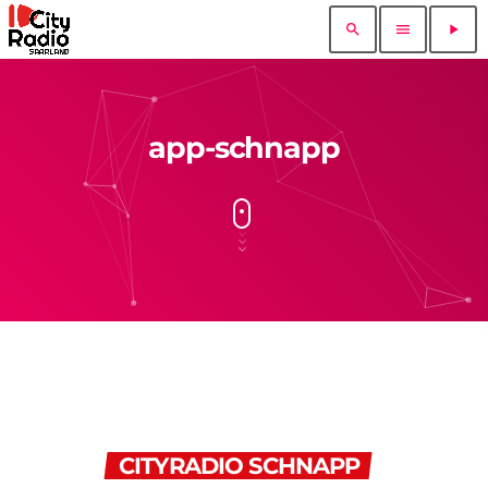
search
menu
play_arrow
app-schnapp
CITYRADIO SCHNAPP