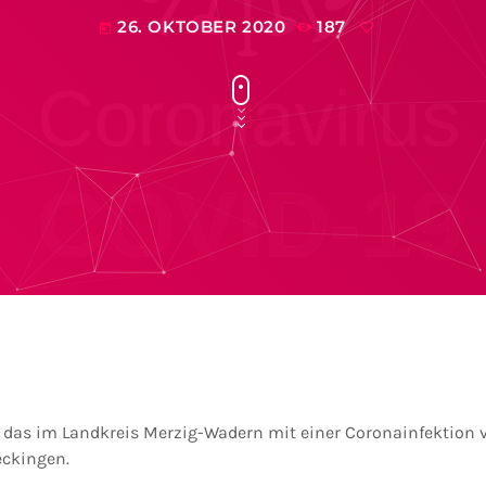
26. OKTOBER 2020
187
today
 das im Landkreis Merzig-Wadern mit einer Coronainfektion ve
eckingen.