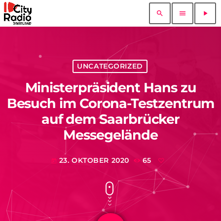
search
menu
play_arrow
UNCATEGORIZED
Ministerpräsident Hans zu
Besuch im Corona-Testzentrum
auf dem Saarbrücker
Messegelände
23. OKTOBER 2020
65
today