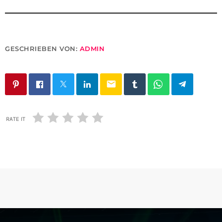
GESCHRIEBEN VON:
ADMIN
email
RATE IT