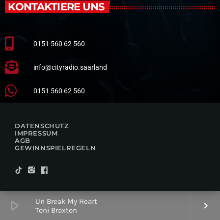
KONTAKTIERE UNS
0151 560 62 560
info@cityradio.saarland
0151 560 62 560
DATENSCHUTZ
IMPRESSUM
AGB
GEWINNSPIELREGELN
Un Break My Heart
play_arrow
keyboard_arrow_right
Toni Braxton