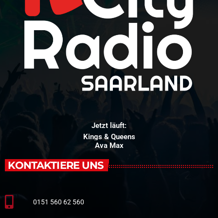
Jetzt läuft:
Kings & Queens
Ava Max
KONTAKTIERE UNS
0151 560 62 560