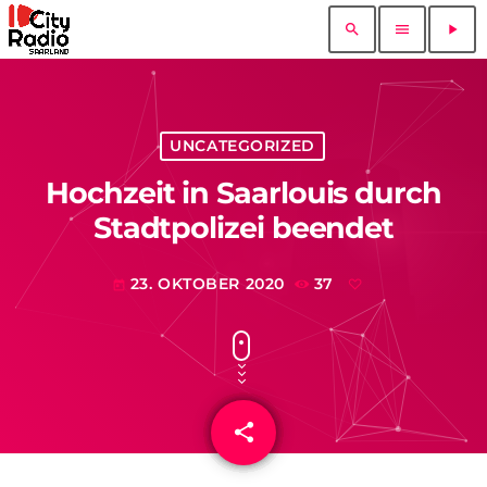
search
menu
play_arrow
UNCATEGORIZED
Hochzeit in Saarlouis durch
Stadtpolizei beendet
23. OKTOBER 2020
37
today
share
email