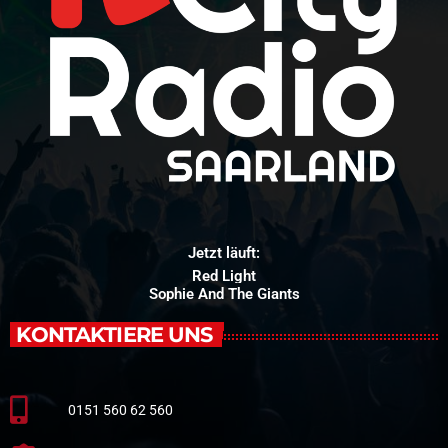
Jetzt läuft:
Red Light
Sophie And The Giants
KONTAKTIERE UNS
0151 560 62 560