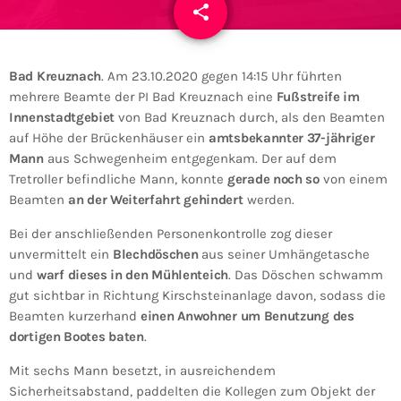
share
email
Bad Kreuznach
. Am 23.10.2020 gegen 14:15 Uhr führten
mehrere Beamte der PI Bad Kreuznach eine
Fußstreife im
Innenstadtgebiet
von Bad Kreuznach durch, als den Beamten
auf Höhe der Brückenhäuser ein
amtsbekannter 37-jähriger
Mann
aus Schwegenheim entgegenkam. Der auf dem
Tretroller befindliche Mann, konnte
gerade noch so
von einem
Beamten
an der Weiterfahrt gehindert
werden.
Bei der anschließenden Personenkontrolle zog dieser
unvermittelt ein
Blechdöschen
aus seiner Umhängetasche
und
warf dieses in den Mühlenteich
. Das Döschen schwamm
gut sichtbar in Richtung Kirschsteinanlage davon, sodass die
Beamten kurzerhand
einen Anwohner um Benutzung des
dortigen Bootes baten
.
Mit sechs Mann besetzt, in ausreichendem
Sicherheitsabstand, paddelten die Kollegen zum Objekt der