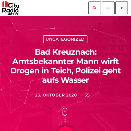
search
menu
play_arrow
UNCATEGORIZED
Bad Kreuznach:
Amtsbekannter Mann wirft
Drogen in Teich, Polizei geht
aufs Wasser
23. OKTOBER 2020
55
today