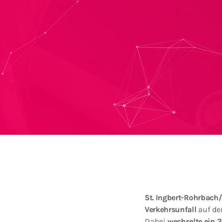
St. Ingbert-Rohrbach
Verkehrsunfall
auf de
Dabei
wechselte ein 3