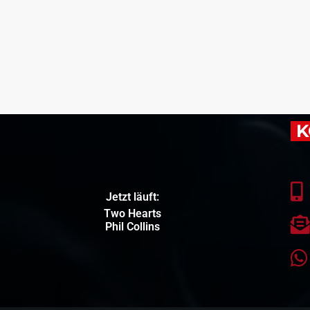
K
Jetzt läuft:
Hands Up
Tokio Hotel