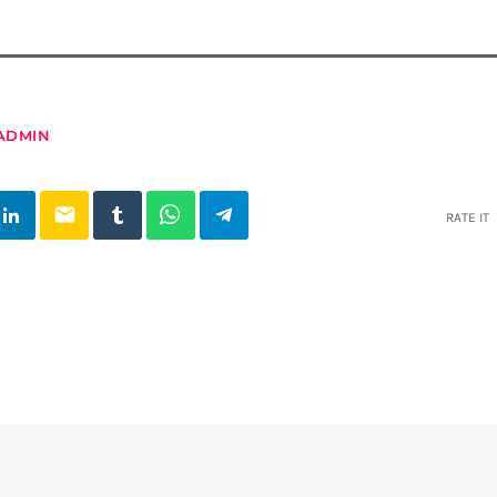
ADMIN
email
RATE IT