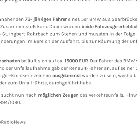
annahenden
73- jährigen Fahrer
eines 5er BMW aus Saarbrück
m Zusammenstoß kam. Dabei wurden
beide Fahrzeuge erheblic
AS St. Ingbert-Rohrbach zum Stehen und mussten in der Folge
nderungen im Bereich der Ausfahrt, bis zur Räumung der Unf
hschaden
beläuft sich auf ca.
15000 EUR
. Der Fahrer des BMW 
end der Unfallaufnahme gab der Renault-Fahrer an, auf seiner
rger-Kreiskennzeichen
ausgebremst
worden zu sein, weshalb
der zum Unfall führte, durchgeführt habe.
rt sucht nun nach
möglichen Zeugen
des Verkehrsunfalls. Hinwe
6894/1090.
ityRadioNews