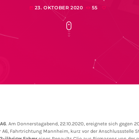
23. OKTOBER 2020
55
today
/A6
. Am Donnerstagabend, 22.10.2020, ereignete sich gegen 20
r A6, Fahrtrichtung Mannheim, kurz vor der Anschlussstelle S
3-jähriger Fahrer
eines Renaults Clio aus Pirmasens von der 