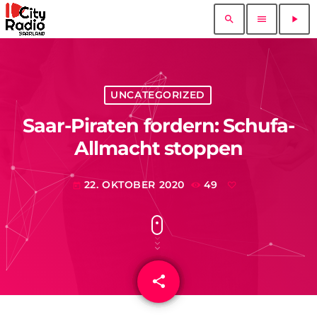
search
menu
play_arrow
UNCATEGORIZED
Saar-Piraten fordern: Schufa-
Allmacht stoppen
22. OKTOBER 2020
49
today
share
email