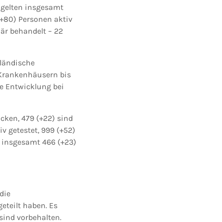
d gelten insgesamt
 (+80) Personen aktiv
när behandelt – 22
rländische
Krankenhäusern bis
le Entwicklung bei
ücken, 479 (+22) sind
v getestet, 999 (+52)
es insgesamt 466 (+23)
die
teilt haben. Es
sind vorbehalten.