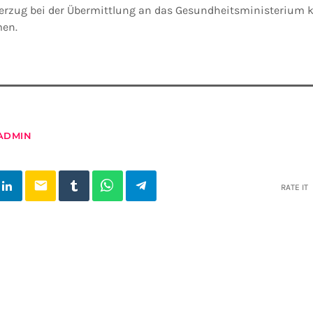
erzug bei der Übermittlung an das Gesundheitsministerium 
en.
ADMIN
email
RATE IT