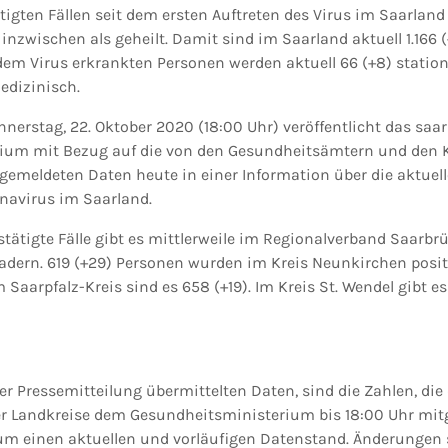
tigten Fällen seit dem ersten Auftreten des Virus im Saarlan
 inzwischen als geheilt. Damit sind im Saarland aktuell 1.166
 dem Virus erkrankten Personen werden aktuell 66 (+8) statio
edizinisch.
nerstag, 22. Oktober 2020 (18:00 Uhr) veröffentlicht das saa
ium mit Bezug auf die von den Gesundheitsämtern und den 
gemeldeten Daten heute in einer Information über die aktuel
navirus im Saarland.
estätigte Fälle gibt es mittlerweile im Regionalverband Saarbr
adern. 619 (+29) Personen wurden im Kreis Neunkirchen positi
m Saarpfalz-Kreis sind es 658 (+19). Im Kreis St. Wendel gibt 
ser Pressemitteilung übermittelten Daten, sind die Zahlen, die 
 Landkreise dem Gesundheitsministerium bis 18:00 Uhr mitge
 um einen aktuellen und vorläufigen Datenstand. Änderungen 