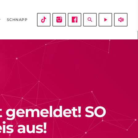
volume_up
search
play_arrow
SCHNAPP
t gemeldet! SO
is aus!