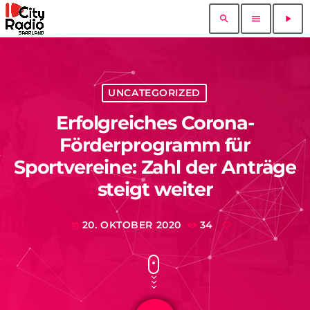
search
menu
play_arrow
UNCATEGORIZED
Erfolgreiches Corona-
Förderprogramm für
Sportvereine: Zahl der Anträge
steigt weiter
20. OKTOBER 2020
34
today