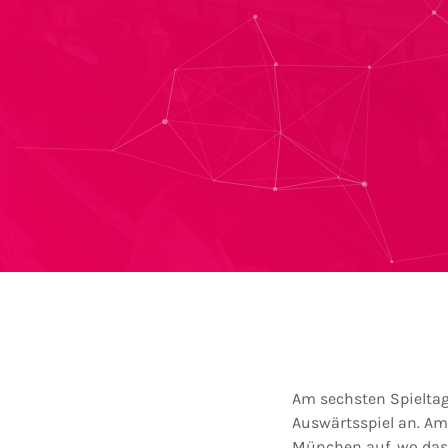
Am sechsten Spieltag 
Auswärtsspiel an. A
München auf, wo das