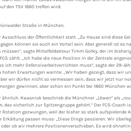
uf den TSV 1860 treffen wird.
Grünwalder Straße in München.
r Ausschluss der Öffentlichkeit statt. „Zu Hause sind diese Gei
gegen können sie auch ein Vorteil sein. Aber generell ist es n
n müssen“, sagte Mittelfeldakteur Timm Golley, der im bisheri
CS zählt. „Ich habe die neue Position in der Zentrale ange
s ich mehr Defensivarbeitverrichten muss“, sagte der 29-Jähri
u hohen Erwartungen warnte: „Wir haben gezeigt, dass wir 
er wir dürfen nicht so vermessen sein, dass wir jetzt nur no
 morgen gewinnen, aber schon ein Punkt bei 1860 München wär
r ähnlich. Kwasniok beschrieb die Münchner „Löwen“ als „rout
m, das sicherlich zur Spitzengruppe gehört.“ Der FCS-Coach i
 Rotation gezwungen, weil der bisher so stark aufspielende 
er Erkältung passen muss: „Diese Dinge passieren. Wir überle
n oder ob wir mehrere Positionenverschieben. Es wird ohnehin