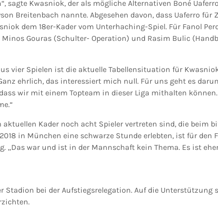
, sagte Kwasniok, der als mögliche Alternativen Boné Uaferro,
yson Breitenbach nannte. Abgesehen davon, dass Uaferro für Z
asniok dem 18er-Kader vom Unterhaching-Spiel. Für Fanol Pe
, Minos Gouras (Schulter- Operation) und Rasim Bulic (Hand
 vier Spielen ist die aktuelle Tabellensituation für Kwasnio
anz ehrlich, das interessiert mich null. Für uns geht es daru
 dass wir mit einem Topteam in dieser Liga mithalten können. 
e.“
 aktuellen Kader noch acht Spieler vertreten sind, die beim bi
2018 in München eine schwarze Stunde erlebten, ist für den F
. „Das war und ist in der Mannschaft kein Thema. Es ist ehe
r Stadion bei der Aufstiegsrelegation. Auf die Unterstützung 
rzichten.