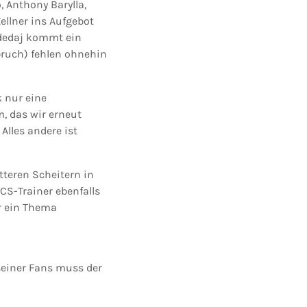
 Anthony Barylla,
ellner ins Aufgebot
rdedaj kommt ein
bruch) fehlen ohnehin
k nur eine
m, das wir erneut
Alles andere ist
tteren Scheitern in
CS-Trainer ebenfalls
r ein Thema
seiner Fans muss der