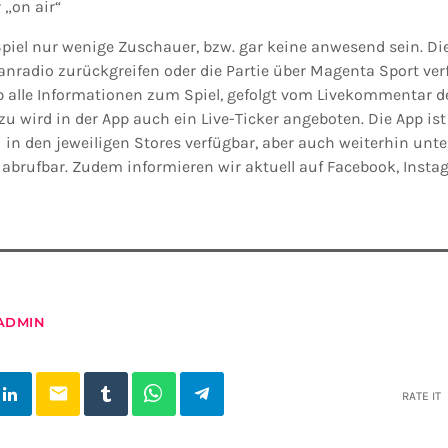
 „on air“
piel nur wenige Zuschauer, bzw. gar keine anwesend sein. D
nradio zurückgreifen oder die Partie über Magenta Sport verf
pp alle Informationen zum Spiel, gefolgt vom Livekommentar 
azu wird in der App auch ein Live-Ticker angeboten. Die App is
 in den jeweiligen Stores verfügbar, aber auch weiterhin unter
abrufbar. Zudem informieren wir aktuell auf Facebook, Insta
ADMIN
email
RATE IT