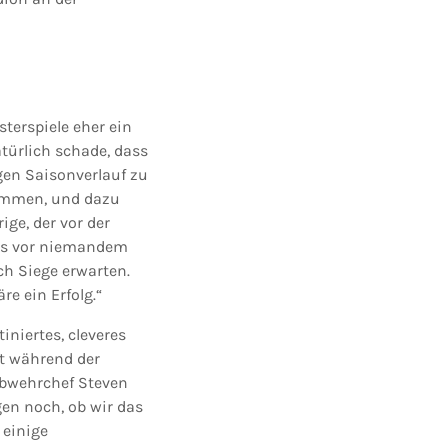
sterspiele eher ein
atürlich schade, dass
gen Saisonverlauf zu
nommen, und dazu
ge, der vor der
uns vor niemandem
ch Siege erwarten.
e ein Erfolg.“
iniertes, cleveres
st während der
Abwehrchef Steven
gen noch, ob wir das
 einige