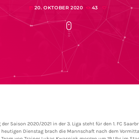
20. OKTOBER 2020
43
today
der Saison 2020/2021 in der 3. Liga steht für den 1. FC Saarb
m heutigen Dienstag brach die Mannschaft nach dem Vormitt
 Team von Trainer Lukas Kwasniok morgen um 19 Uhr im Stad