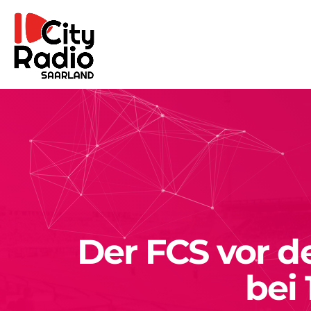
Der FCS vor d
bei