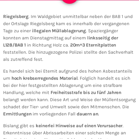
Riegelsberg
. Im Waldgebiet unmittelbar neben der BAB 1 und
der Ortslage Riegelsberg kam es innerhalb der vergangenen
Tage zu einer
illegalen Müllablagerung
. Spaziergänger
konnten am Dienstagmittag auf einem
linksseitig der
L128/BAB 1
in Richtung Holz ca.
20m^3 Eternitplatten
feststellen. Die hinzugezogene Polizei stellte den Sachverhalt
als zutreffend fest.
Es handel sich bei Eternit aufgrund des hohen Asbestanteils
um
hoch krebserregendes Material
. Folglich handelt es sich
bei der hier festgestellten Ablagerung um eine strafbare
Handlung, welche mit
Freiheitsstrafe bis zu fünf Jahren
belangt werden kann. Diese Art und Weise der Müllentsorgung
schadet der Tier- und Umwelt sowie den Mitmenschen. Die
Ermittlungen
im vorliegenden Fall
dauern an
.
Bislang gibt es
keinerlei Hinweise auf einen Verursacher
.
Erkenntnisse über Abrissarbeiten einer solchen Menge an