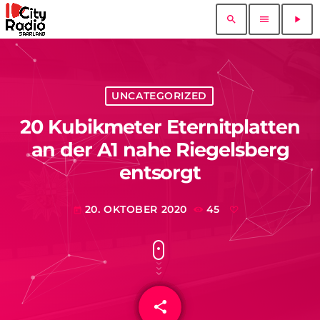
search
menu
play_arrow
UNCATEGORIZED
20 Kubikmeter Eternitplatten
an der A1 nahe Riegelsberg
entsorgt
20. OKTOBER 2020
45
today
share
email