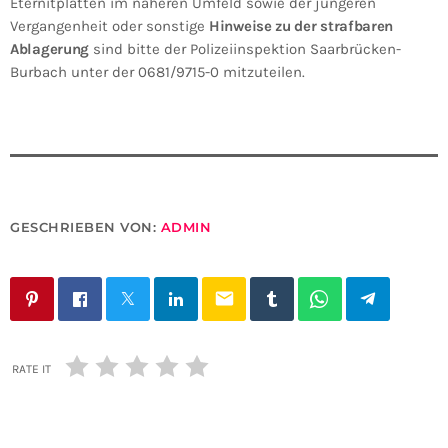
Eternitplatten im näheren Umfeld sowie der jüngeren
Vergangenheit oder sonstige
Hinweise zu der strafbaren
Ablagerung
sind bitte der Polizeiinspektion Saarbrücken-
Burbach unter der 0681/9715-0 mitzuteilen.
GESCHRIEBEN VON:
ADMIN
email
RATE IT