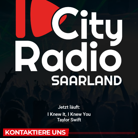
Jetzt läuft:
I Knew It, I Knew You
Taylor Swift
KONTAKTIERE UNS