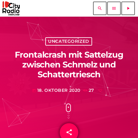
search
menu
play_arrow
UNCATEGORIZED
Frontalcrash mit Sattelzug
zwischen Schmelz und
Schattertriesch
18. OKTOBER 2020
27
today
share
email