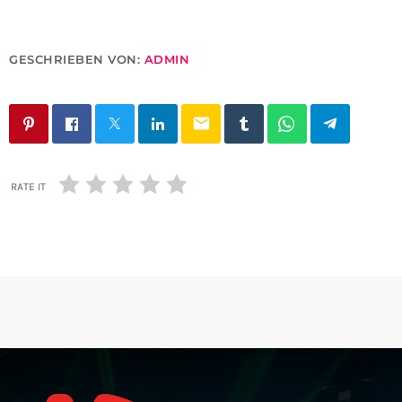
GESCHRIEBEN VON:
ADMIN
email
RATE IT