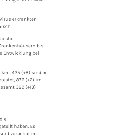
 Virus erkrankten
nisch.
dische
Krankenhäusern bis
le Entwicklung bei
cken, 425 (+8) sind es
testet, 876 (+2) im
sgesamt 389 (+13)
die
teilt haben. Es
sind vorbehalten.