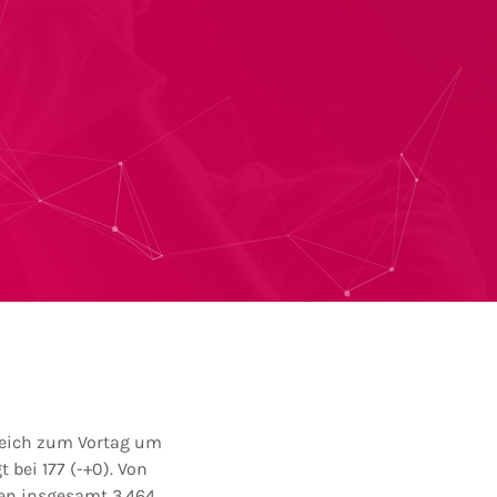
gleich zum Vortag um
t bei 177 (-+0). Von
lten insgesamt 3.464