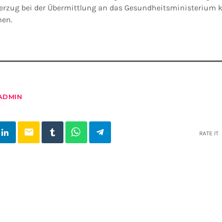
erzug bei der Übermittlung an das Gesundheitsministerium 
en.
ADMIN
email
RATE IT