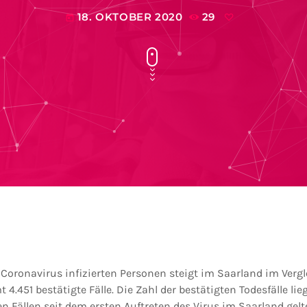
18. OKTOBER 2020
29
today
 Coronavirus infizierten Personen steigt im Saarland im Ver
 4.451 bestätigte Fälle. Die Zahl der bestätigten Todesfälle lieg
en Fällen seit dem ersten Auftreten des Virus im Saarland ge