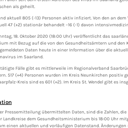
chen als geheilt.
d aktuell 805 (-13) Personen aktiv infiziert. Von den an dem
ll 47 (+2) stationär behandelt –16 (-1) davon intensivmedizi
ntag, 18. Oktober 2020 (18:00 Uhr) veröffentlicht das saarlän
ium mit Bezug auf die von den Gesundheitsämtern und den 
gemeldeten Daten heute in einer Information über die aktuel
navirus im Saarland.
estätigte Fälle gibt es mittlerweile im Regionalverband Saarbrü
rn. 517 (+4) Personen wurden im Kreis Neunkirchen positiv ge
aarpfalz-Kreis sind es 601 (+2). Im Kreis St. Wendel gibt es in
ation
ser Pressemitteilung übermittelten Daten, sind die Zahlen, die 
 Landkreise dem Gesundheitsministerium bis 18:00 Uhr mitge
 um einen aktuellen und vorläufigen Datenstand. Änderungen 