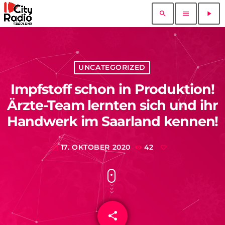
search
menu
play_arrow
UNCATEGORIZED
Impfstoff schon in Produktion!
Ärzte-Team lernten sich und ihr
Handwerk im Saarland kennen!
17. OKTOBER 2020
42
today
share
email