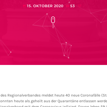
15. OKTOBER 2020
53
today
es Regionalverbandes meldet heute 40 neue Coronafälle (Stan
konnten heute als geheilt aus der Quarantäne entlassen werde
onalverband mit dem Coronavirus infiziert. Davon leben 59 i