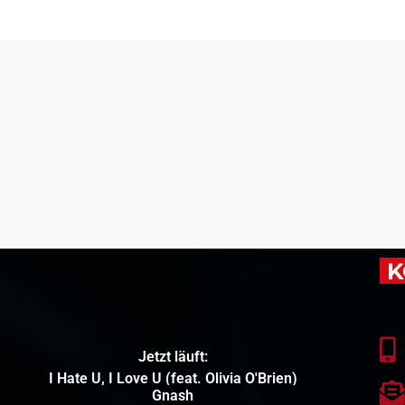
K
Jetzt läuft:
I Hate U, I Love U (feat. Olivia O'Brien)
Gnash