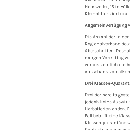
Heusweiler, 15 in Völ
Kleinblittersdorf und
Allgemeinverfügung wi
Die Anzahl der in de
Regionalverband deutl
überschritten. Desh
morgen Vormittag we
voraussichtlich die 
Ausschank von alkoh
Drei Klassen-Quaran
Drei der bereits ges
jedoch keine Auswirk
Herbstferien enden. E
Fall betrifft eine Kl
Klassenquarantäne wu
Kontaktpersonen wer