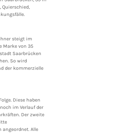
, Quierschied,
nkungsfälle.
ohner steigt im
he Marke von 35
tstadt Saarbrücken
en. So wird
nd der kommerzielle
Folge. Diese haben
noch im Verlauf der
hrkräften. Der zweite
itte
 angeordnet. Alle