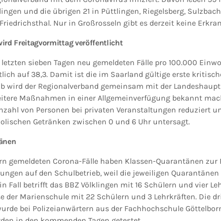
klingen und die übrigen 21 in Püttlingen, Riegelsberg, Sulzbach
 Friedrichsthal. Nur in Großrosseln gibt es derzeit keine Erkra
rd Freitagvormittag veröffentlicht
n letzten sieben Tagen neu gemeldeten Fälle pro 100.000 Einw
ich auf 38,3. Damit ist die im Saarland gültige erste kritisc
alb wird der Regionalverband gemeinsam mit der Landeshaup
itere Maßnahmen in einer Allgemeinverfügung bekannt mach
Anzahl von Personen bei privaten Veranstaltungen reduziert u
olischen Getränken zwischen 0 und 6 Uhr untersagt.
tänen
tern gemeldeten Corona-Fälle haben Klassen-Quarantänen zur 
ungen auf den Schulbetrieb, weil die jeweiligen Quarantänen 
in Fall betrifft das BBZ Völklingen mit 16 Schülern und vier Le
asse der Marienschule mit 22 Schülern und 3 Lehrkräften. Die dr
rde bei Polizeianwärtern aus der Fachhochschule Göttelborn
den in den kommenden Tagen getestet.