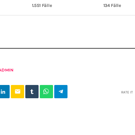
1.551 Fälle
134 Fälle
ADMIN
email
RATE IT