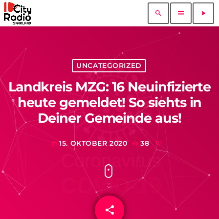
search
menu
play_arrow
UNCATEGORIZED
Landkreis MZG: 16 Neuinfizierte
heute gemeldet! So siehts in
Deiner Gemeinde aus!
15. OKTOBER 2020
38
today
share
email