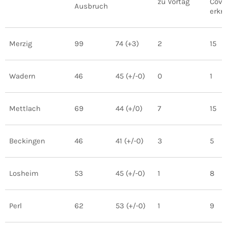
zu Vortag
Covi
Ausbruch
erkr
Merzig
99
74 (+3)
2
15
Wadern
46
45 (+/-0)
0
1
Mettlach
69
44 (+/0)
7
15
Beckingen
46
41 (+/-0)
3
5
Losheim
53
45 (+/-0)
1
8
Perl
62
53 (+/-0)
1
9