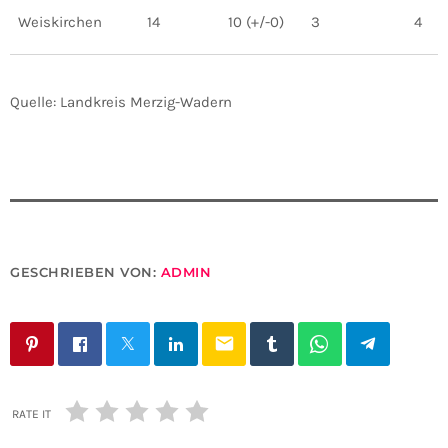
Weiskirchen
14
10 (+/-0)
3
4
Quelle: Landkreis Merzig-Wadern
GESCHRIEBEN VON:
ADMIN
email
RATE IT