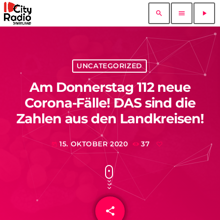
search
menu
play_arrow
UNCATEGORIZED
Am Donnerstag 112 neue
Corona-Fälle! DAS sind die
Zahlen aus den Landkreisen!
15. OKTOBER 2020
37
today
share
email