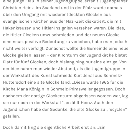
eine junge Frau in seiner Jugendgruppe, erzählt Jugendpfarrer
Christian Heinz. Im Saarland und in der Pfalz wurde damals
über den Umgang mit wiederentdeckten Glocken aus
evangelischen Kirchen aus der Nazi-Zeit diskutiert, die mit
Hakenkreuzen und Hitler-Insignien versehen waren. Die Idee,
die Hitler-Glocken umzuschmieden und der neuen Glocke
eine neue, positive Bedeutung zu verleihen, habe man jedoch
nicht weiter verfolgt. Zunächst wollte die Gemeinde eine neue
Glocke gießen lassen – der Kirchturm der Jugendkirche bietet
Platz für fünf Glocken, doch bislang hing nur eine einzige. Von
der Idee nahm man wieder Abstand, als die Jugendgruppe in
der Werkstatt des Kunstschmieds Kurt Jenal aus Schmelz-
Hüttersdorf eine alte Glocke fand. „Diese wurde 1965 für die
Kirche Maria Königin in Schmelz-Primsweiler gegossen. Doch
nachdem der dortige Glockenturm abgerissen worden war, lag
sie nur noch in der Werkstatt“, erzählt Heinz. Auch den
Jugendlichen habe der Gedanke, die alte Glocke zu „recyclen“
gefallen.
Doch damit fing die eigentliche Arbeit erst an: „Ein