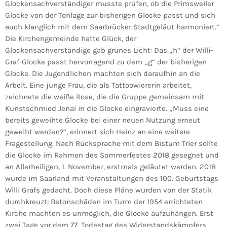
Glockensachverständiger musste prüfen, ob die Primsweiler
Glocke von der Tonlage zur bisherigen Glocke passt und sich
auch klanglich mit dem Saarbrücker Stadtgeläut harmoniert.“
Die Kirchengemeinde hatte Glück, der
Glockensachverständige gab grünes Licht: Das „h“ der Willi-
Graf-Glocke passt hervorragend zu dem „g“ der bisherigen
Glocke. Die Jugendlichen machten sich daraufhin an die
Arbeit. Eine junge Frau, die als Tattoowiererin arbeitet,
zeichnete die weiße Rose, die die Gruppe gemeinsam mit
Kunstschmied Jenal in die Glocke eingravierte. „Muss eine
bereits geweihte Glocke bei einer neuen Nutzung erneut
geweiht werden?“, erinnert sich Heinz an eine weitere
Fragestellung. Nach Rücksprache mit dem Bistum Trier sollte
die Glocke im Rahmen des Sommerfestes 2018 gesegnet und
an Allerheiligen, 1. November, erstmals geläutet werden. 2018
wurde im Saarland mit Veranstaltungen des 100. Geburtstags
Willi Grafs gedacht. Doch diese Pläne wurden von der Statik
durchkreuzt: Betonschäden im Turm der 1954 errichteten
Kirche machten es unmöglich, die Glocke aufzuhängen. Erst
zwei Tage vor dem 77. Todestag des Widerstandskämpfers