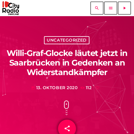
search
menu
play_arrow
UNCATEGORIZED
Willi-Graf-Glocke läutet jetzt in
Saarbrücken in Gedenken an
Widerstandkämpfer
13. OKTOBER 2020
112
today
share
email