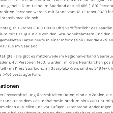
ls geheilt. Damit sind im Saarland aktuell 456 (+89) Personen
rankten Personen werden mit Stand vom 12. Oktober 2020 in
 intensivmedizinisch.
stag, 13. Oktober 2020 (18:00 Uhr) veröffentlicht das saarlä
ium mit Bezug auf die von den Gesundheitsämtern und den 
gemeldeten Daten heute in einer Information über die aktuel
navirus im Saarland.
estätigte Fälle gibt es mittlerweile im Regionalverband Saarbrü
adern. 451 Personen (+50) wurden im Kreis Neunkirchen positi
elt) im Kreis Saarlouis, im Saarpfalz-Kreis sind es 546 (+7). 
(+10) bestätigte Fälle.
mationen
ser Pressemitteilung übermittelten Daten, sind die Zahlen, die 
 Landkreise dem Gesundheitsministerium bis 18:00 Uhr mitge
 um einen aktuellen und vorläufigen Datenstand. Änderungen 
erzug bei der Übermittlung an das Gesundheitsministerium 