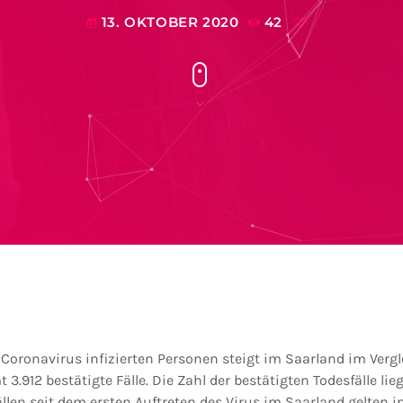
13. OKTOBER 2020
42
today
 Coronavirus infizierten Personen steigt im Saarland im Ver
 3.912 bestätigte Fälle. Die Zahl der bestätigten Todesfälle lieg
ällen seit dem ersten Auftreten des Virus im Saarland gelten 