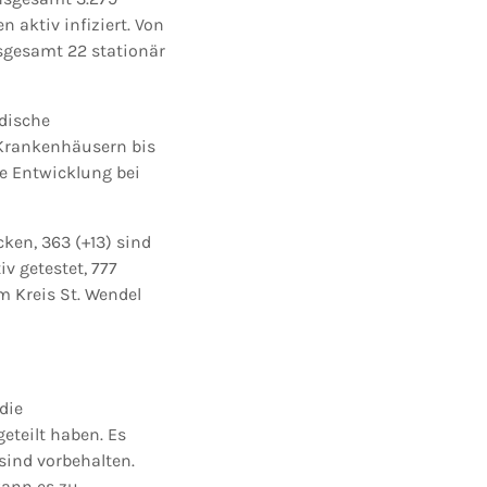
 aktiv infiziert. Von
sgesamt 22 stationär
ndische
Krankenhäusern bis
le Entwicklung bei
cken, 363 (+13) sind
v getestet, 777
Im Kreis St. Wendel
die
teilt haben. Es
sind vorbehalten.
kann es zu