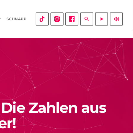
volume_up
search
play_arrow
SCHNAPP
 Die Zahlen aus
er!