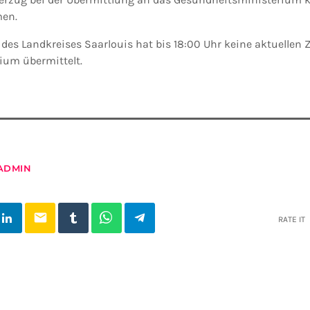
en.
es Landkreises Saarlouis hat bis 18:00 Uhr keine aktuellen 
ium übermittelt.
ADMIN
email
RATE IT