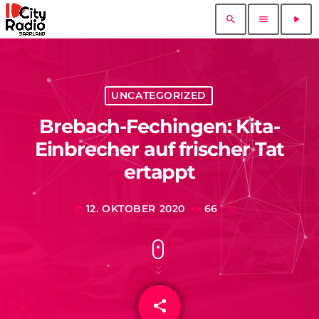
search
menu
play_arrow
UNCATEGORIZED
Brebach-Fechingen: Kita-
Einbrecher auf frischer Tat
ertappt
12. OKTOBER 2020
66
today
share
email