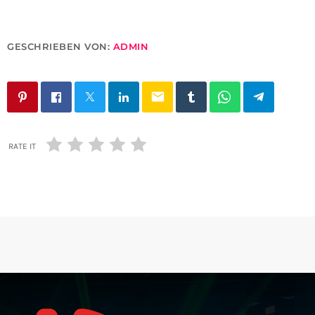
GESCHRIEBEN VON:
ADMIN
email
RATE IT