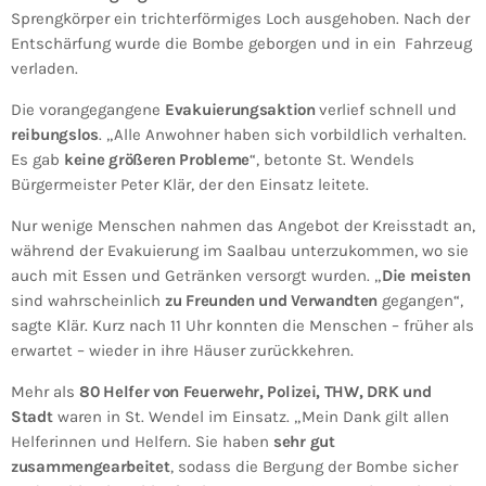
Sprengkörper ein trichterförmiges Loch ausgehoben. Nach der
Entschärfung wurde die Bombe geborgen und in ein Fahrzeug
verladen.
Die vorangegangene
Evakuierungsaktion
verlief schnell und
reibungslos
. „Alle Anwohner haben sich vorbildlich verhalten.
Es gab
keine größeren Probleme
“, betonte St. Wendels
Bürgermeister Peter Klär, der den Einsatz leitete.
Nur wenige Menschen nahmen das Angebot der Kreisstadt an,
während der Evakuierung im Saalbau unterzukommen, wo sie
auch mit Essen und Getränken versorgt wurden. „
Die meisten
sind wahrscheinlich
zu Freunden und Verwandten
gegangen“,
sagte Klär. Kurz nach 11 Uhr konnten die Menschen – früher als
erwartet – wieder in ihre Häuser zurückkehren.
Mehr als
80 Helfer von Feuerwehr, Polizei, THW, DRK und
Stadt
waren in St. Wendel im Einsatz. „Mein Dank gilt allen
Helferinnen und Helfern. Sie haben
sehr gut
zusammengearbeitet
, sodass die Bergung der Bombe sicher