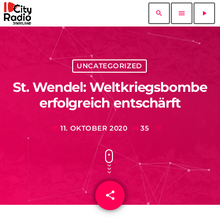
search
menu
play_arrow
UNCATEGORIZED
St. Wendel: Weltkriegsbombe
erfolgreich entschärft
11. OKTOBER 2020
35
today
share
email