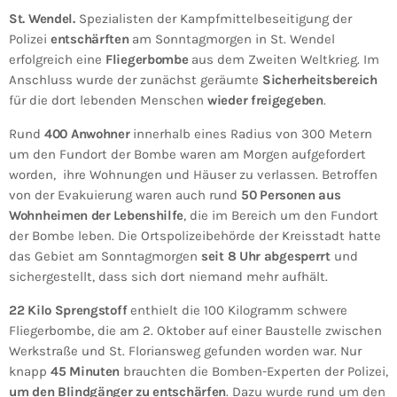
St. Wendel.
Spezialisten der Kampfmittelbeseitigung der
Polizei
entschärften
am Sonntagmorgen in St. Wendel
erfolgreich eine
Fliegerbombe
aus dem Zweiten Weltkrieg. Im
Anschluss wurde der zunächst geräumte
Sicherheitsbereich
für die dort lebenden Menschen
wieder freigegeben
.
Rund
400 Anwohner
innerhalb eines Radius von 300 Metern
um den Fundort der Bombe waren am Morgen aufgefordert
worden, ihre Wohnungen und Häuser zu verlassen. Betroffen
von der Evakuierung waren auch rund
50 Personen aus
Wohnheimen der Lebenshilfe
, die im Bereich um den Fundort
der Bombe leben. Die Ortspolizeibehörde der Kreisstadt hatte
das Gebiet am Sonntagmorgen
seit 8 Uhr abgesperrt
und
sichergestellt, dass sich dort niemand mehr aufhält.
22 Kilo Sprengstoff
enthielt die 100 Kilogramm schwere
Fliegerbombe, die am 2. Oktober auf einer Baustelle zwischen
Werkstraße und St. Floriansweg gefunden worden war. Nur
knapp
45 Minuten
brauchten die Bomben-Experten der Polizei,
um den Blindgänger zu entschärfen
. Dazu wurde rund um den