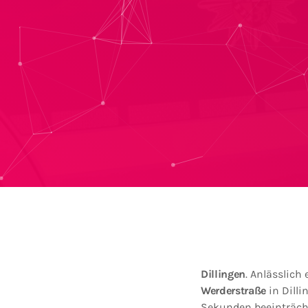
Dillingen
. Anlässlich
Werderstraße
in Dill
Sekunden beeinträcht