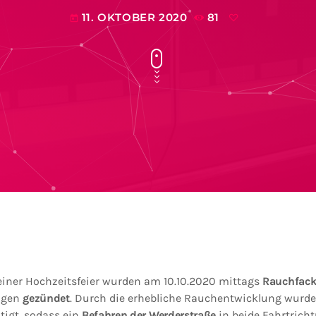
11. OKTOBER 2020
81
today
 einer Hochzeitsfeier wurden am 10.10.2020 mittags
Rauchfacke
ingen
gezündet
. Durch die erhebliche Rauchentwicklung wurde 
igt, sodass ein
Befahren der Werderstraße
in beide Fahrtric