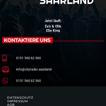
Jetzt läuft:
Ex's & Oh's
Elle King
KONTAKTIERE UNS
0151 560 62 560
info@cityradio.saarland
0151 560 62 560
DATENSCHUTZ
IMPRESSUM
AGB