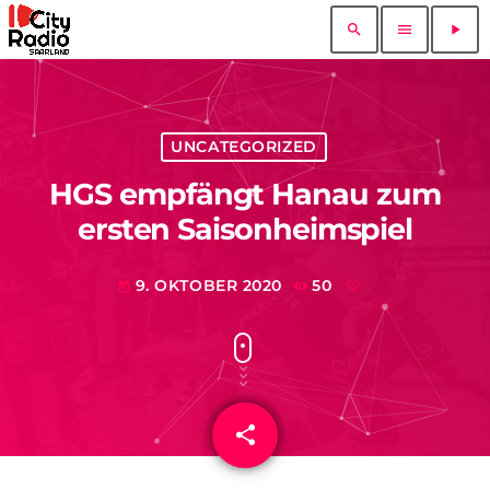
search
menu
play_arrow
UNCATEGORIZED
HGS empfängt Hanau zum
ersten Saisonheimspiel
9. OKTOBER 2020
50
today
share
email