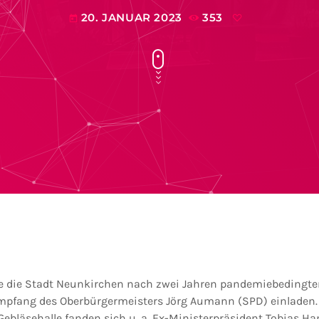
20. JANUAR 2023
353
today
e die Stadt Neunkirchen nach zwei Jahren pandemiebedingte
empfang des Oberbürgermeisters Jörg Aumann (SPD) einladen.
ebläsehalle fanden sich u. a. Ex-Ministerpräsident Tobias Ha