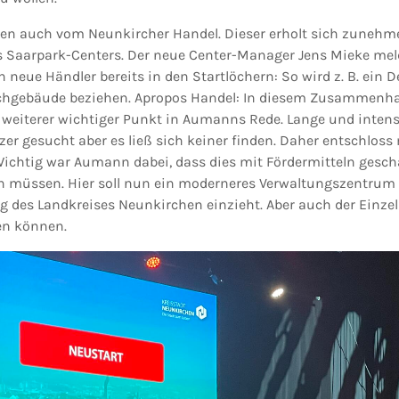
hten auch vom Neunkircher Handel. Dieser erholt sich zune
es Saarpark-Centers. Der neue Center-Manager Jens Mieke mel
neue Händler bereits in den Startlöchern: So wird z. B. ein 
achgebäude beziehen. Apropos Handel: In diesem Zusammenha
weiterer wichtiger Punkt in Aumanns Rede. Lange und intens
r gesucht aber es ließ sich keiner finden. Daher entschloss
ichtig war Aumann dabei, dass dies mit Fördermitteln gescha
 müssen. Hier soll nun ein moderneres Verwaltungszentrum 
g des Landkreises Neunkirchen einzieht. Aber auch der Einzel
en können.