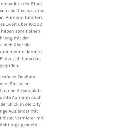
onspolitik der Stadt.
n sei. Dieses starke
n. Aumann fuhr fort,
es „weit über 10.000
 haben somit einen
hl eng mit der
 sich über die
 und meinte damit u.
Platz: „Ich habe das
egriffen.
n müsse. Deshalb
en: Sie sollen
ch einen Arbeitsplatz
n räumte Aumann auch
er Blick in die City
unge Ausländer mit
ittet Vermieter mit
lüchtlinge gesucht