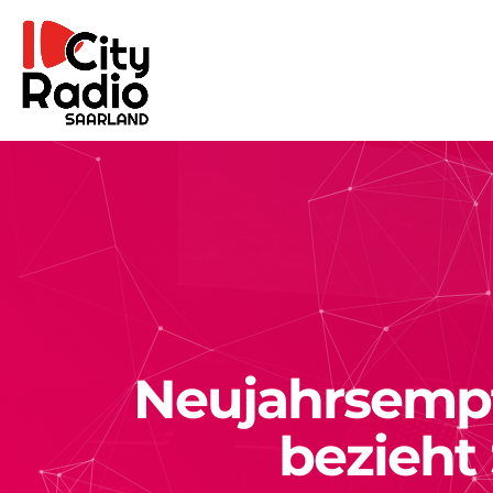
Neujahrsemp
bezieht 