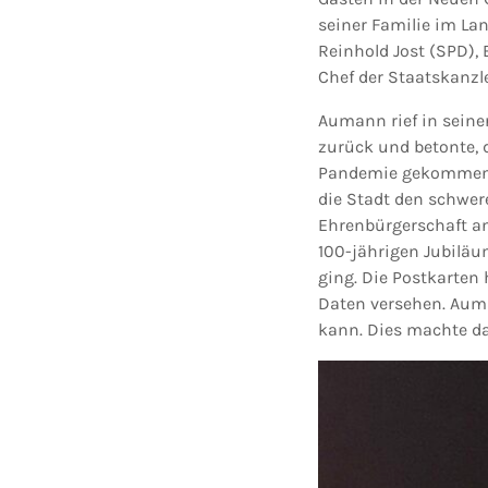
seiner Familie im La
Reinhold Jost (SPD),
Chef der Staatskanzlei
Aumann rief in seine
zurück und betonte, 
Pandemie gekommen i
die Stadt den schwer
Ehrenbürgerschaft an
100-jährigen Jubiläu
ging. Die Postkarten
Daten versehen. Auma
kann. Dies machte d