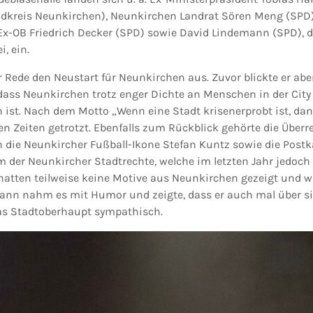
ndkreis Neunkirchen), Neunkirchen Landrat Sören Meng (SPD)
 Ex-OB Friedrich Decker (SPD) sowie David Lindemann (SPD),
, ein.
r Rede den Neustart für Neunkirchen aus. Zuvor blickte er ab
dass Neunkirchen trotz enger Dichte an Menschen in der City 
st. Nach dem Motto „Wenn eine Stadt krisenerprobt ist, dan
en Zeiten getrotzt. Ebenfalls zum Rückblick gehörte die Überr
 die Neunkircher Fußball-Ikone Stefan Kuntz sowie die Post
m der Neunkircher Stadtrechte, welche im letzten Jahr jedoch 
 hatten teilweise keine Motive aus Neunkirchen gezeigt und w
nn nahm es mit Humor und zeigte, dass er auch mal über si
as Stadtoberhaupt sympathisch.