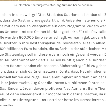
Neunkirchen Oberbürgermeister Jörg Aumann bei seiner Rede
schen in der zweitgrößten Stadt des Saarlandes ist aber die Z
 dass die Gastronomie gestärkt wird. Außerdem stehen die P
aße mit dem neuen Westgebiet auf dem Programm. Zudem werd
es Unteren und des Oberen Marktes gesteckt. Für die Revitali
raße wurden 800.000 Euro veranschlagt. Aumann gab zudem b
 Besitzer in ihre Bestandsgebäude investieren. Alles in Allem s
00 Millionen Euro handeln, die außerhalb der städtischen 
ue Skateanlage soll in diesem Jahr noch eingeweiht werden.
r Hauptbahnhof renoviert. Hier soll künftig auch die Bundesp
allem Bahnreisenden ein besseres Sicherheitsgefühl zu gebe
, dass er sich dafür einsetzen möchte, dass Neunkirchen en
ktuell fahren alle Züge über Sankt Ingbert und damit an der K
hier jeder zweite Zug über die Trasse Neunkirchen fahren soll,
er Saarländer würden davon profitieren“, so Aumann. Beim T
aupt dann wieder ernst: Er möchte sich dafür einsetzen, dass
bleibt. Zum Hintergrund: Der Betreiber hatte im Herbst letzten
zu wollen.