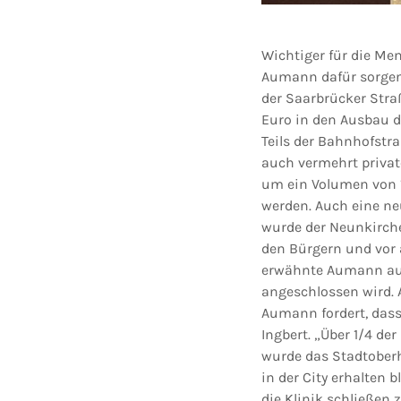
Wichtiger für die Men
Aumann dafür sorgen,
der Saarbrücker Str
Euro in den Ausbau d
Teils der Bahnhofst
auch vermehrt private
um ein Volumen von 1
werden. Auch eine ne
wurde der Neunkirche
den Bürgern und vor 
erwähnte Aumann auch
angeschlossen wird. A
Aumann fordert, dass 
Ingbert. „Über 1/4 d
wurde das Stadtoberh
in der City erhalten 
die Klinik schließen 