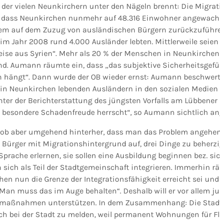
der vielen Neunkirchern unter den Nägeln brennt: Die Migrati
 dass Neunkirchen nunmehr auf 48.316 Einwohner angewachse
lem auf dem Zuzug von ausländischen Bürgern zurückzuführe
im Jahr 2008 rund 4.000 Ausländer lebten. Mittlerweile seien 
ise aus Syrien“. Mehr als 20 % der Menschen in Neunkirchen
d. Aumann räumte ein, dass „das subjektive Sicherheitsgefü
hängt“. Dann wurde der OB wieder ernst: Aumann beschwerte
in Neunkirchen lebenden Ausländern in den sozialen Medien
ter der Berichterstattung des jüngsten Vorfalls am Lübbener 
ne besondere Schadenfreude herrscht“, so Aumann sichtlich ang
chob aber umgehend hinterher, dass man das Problem angehe
Bürger mit Migrationshintergrund auf, drei Dinge zu beherzig
Sprache erlernen, sie sollen eine Ausbildung beginnen bez. si
n sich als Teil der Stadtgemeinschaft integrieren. Immerhi
hen nun die Grenze der Integrationsfähigkeit erreicht sei und d
„Man muss das im Auge behalten“. Deshalb will er vor allem j
maßnahmen unterstützen. In dem Zusammenhang: Die Stadt b
h bei der Stadt zu melden, weil permanent Wohnungen für F