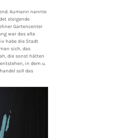
hmend. Aumann nannte
det steigende
Dehner Gartencenter
ng war das alte
iv habe die Stadt
 man sich, das
h, die sonst hätten
entstehen, in dem u.
handel soll das