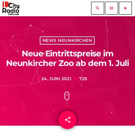
search
menu
play_arrow
NEWS NEUNKIRCHEN
Neue Eintrittspreise im
Neunkircher Zoo ab dem 1. Juli
24. JUNI 2021
725
today
share
email