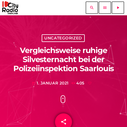
search
menu
play_arrow
UNCATEGORIZED
Vergleichsweise ruhige
Silvesternacht bei der
Polizeiinspektion Saarlouis
1. JANUAR 2021
405
today
share
email